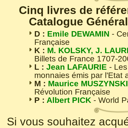
Cinq livres de référ
Catalogue Général
D :
Emile DEWAMIN
- Ce
Française
K :
M. KOLSKY, J. LAUR
Billets de France 1707-2
L :
Jean LAFAURIE
- Les
monnaies émis par l'Etat 
M :
Maurice MUSZYNSKI
Révolution Française
P :
Albert PICK
- World 
Si vous souhaitez acquér