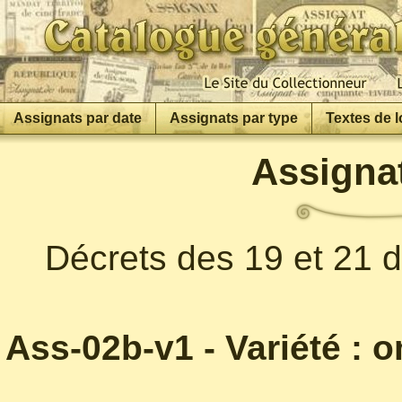
Assignats par date
Assignats par type
Textes de l
Assignat
Décrets des 19 et 21 d
Ass-02b-v1 - Variété :