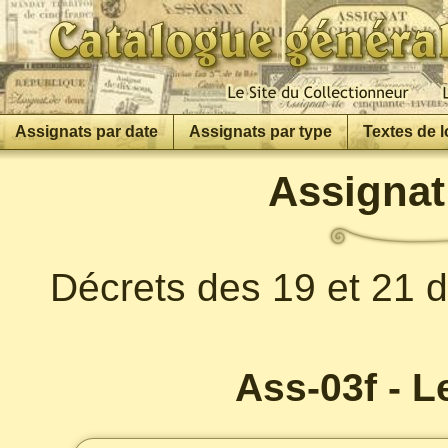
Assignats par date
Assignats par type
Textes de l
Assignat
Décrets des 19 et 21 d
Ass-03f - L