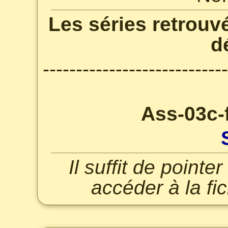
Les séries retrouv
d
----------------------------
Ass-03c-
Il suffit de point
accéder à la fi