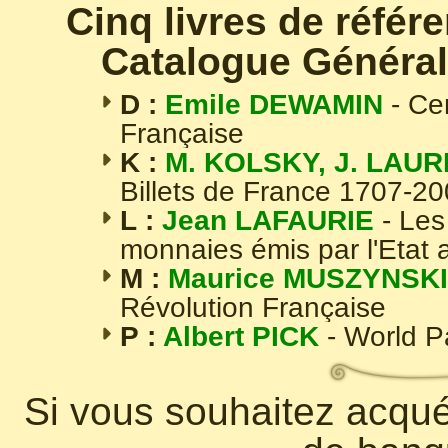
Cinq livres de référ
Catalogue Général
D :
Emile DEWAMIN
- Ce
Française
K :
M. KOLSKY, J. LAUR
Billets de France 1707-2
L :
Jean LAFAURIE
- Les
monnaies émis par l'Etat 
M :
Maurice MUSZYNSKI
Révolution Française
P :
Albert PICK
- World 
Si vous souhaitez acquér