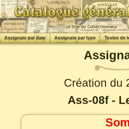
Assignats par date
Assignats par type
Textes de l
Assigna
Création du
Ass-08f - L
Som