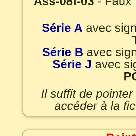
Ass-08f-03
- Faux 
Série A
avec sig
Série B
avec sig
Série J
avec si
P
Il suffit de point
accéder à la fi