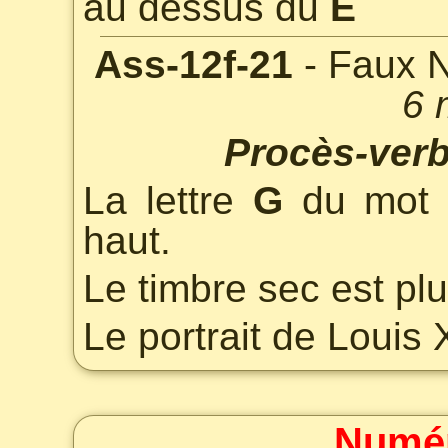
au dessus du
E
Ass-12f-21
- Faux N
6 
Procès-verb
La lettre
G
du mo
haut.
Le timbre sec est pl
Le portrait de Louis
Numér