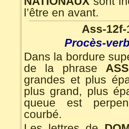
NATIONAUX
sont in
l’être en avant.
Ass-12f-
Procès-verb
Dans la bordure supé
de la phrase
ASS
grandes et plus ép
plus grand, plus épa
queue est perpend
courbé.
Les lettres de
DOM