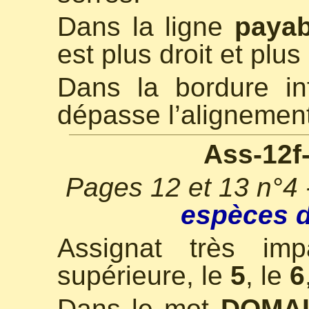
Dans la ligne
payab
est plus droit et plu
Dans la bordure in
dépasse l’alignement
Ass-12f
Pages 12 et 13 n°4
espèces d
Assignat très imp
supérieure, le
5
, le
6
Dans le mot
DOMA