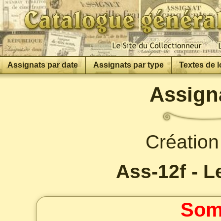
Assignats par date
Assignats par type
Textes de l
Assigna
Création
Ass-12f - L
Som