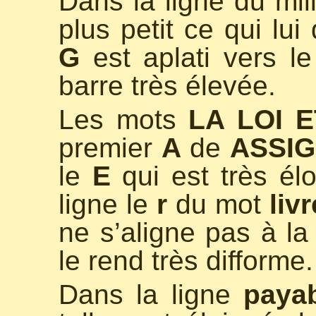
Dans la ligne du mil
plus petit ce qui lui
G
est aplati vers le
barre très élevée.
Les mots
LA LOI E
premier
A
de
ASSI
le
E
qui est très él
ligne le
r
du mot
liv
ne s’aligne pas à la 
le rend très difforme.
Dans la ligne
paya