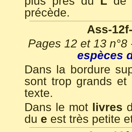
plus près du
L
d
précède.
Ass-12f
Pages 12 et 13 n°8
espèces d
Dans la bordure sup
sont trop grands et 
texte.
Dans le mot
livres
d
du
e
est très petite e