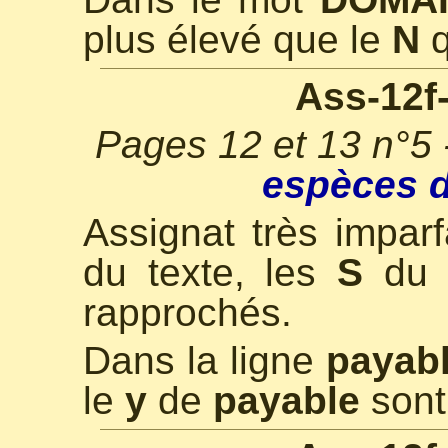
plus élevé que le
N
q
Ass-12f
Pages 12 et 13 n°5
espèces d
Assignat très imparf
du texte, les
S
du
rapprochés.
Dans la ligne
payabl
le
y
de
payable
sont