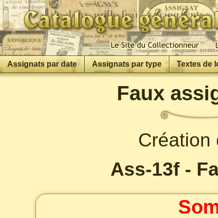
Assignats par date
Assignats par type
Textes de l
Faux assig
Création 
Ass-13f - Fa
Som