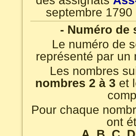
des assignats
Ass
septembre 1790 
- Numéro de s
Le numéro de sé
représenté par un n
Les nombres suiv
nombres 2 à 3
et 
comp
Pour chaque nombre,
ont ét
A, B, C, D