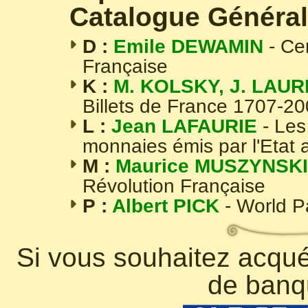
Catalogue Général
D :
Emile DEWAMIN
- Ce
Française
K :
M. KOLSKY, J. LAUR
Billets de France 1707-2
L :
Jean LAFAURIE
- Les
monnaies émis par l'Etat 
M :
Maurice MUSZYNSKI
Révolution Française
P :
Albert PICK
- World 
Si vous souhaitez acquér
de banq