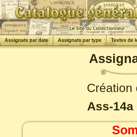
Assignats par date
Assignats par type
Textes de l
Assigna
Création 
Ass-14a 
Som