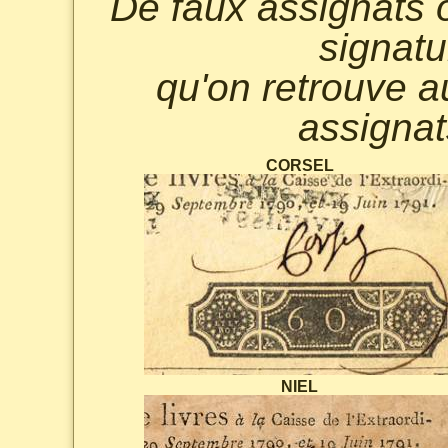
De faux assignats o
signatu
qu'on retrouve a
assignat
CORSEL
NIEL