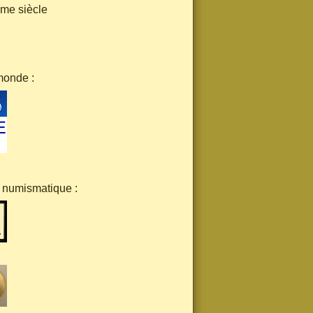
ème siècle
monde :
a numismatique :