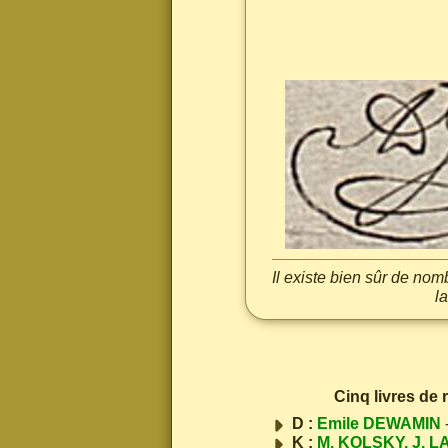
Il existe bien sûr de no
l
Cinq livres de
D :
Emile DEWAMIN
K :
M. KOLSKY, J. L