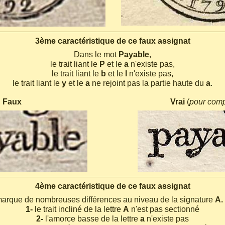
3ème caractéristique de ce faux assignat
Dans le mot
Payable
,
le trait liant le
P
et le
a
n'existe pas,
le trait liant le
b
et le
l
n'existe pas,
le trait liant le
y
et le
a
ne rejoint pas la partie haute du
a
.
Faux
Vrai
(
pour com
4ème caractéristique de ce faux assignat
arque de nombreuses différences au niveau de la signature
A.
1-
le trait incliné de la lettre
A
n'est pas sectionné
2-
l'amorce basse de la lettre
a
n'existe pas