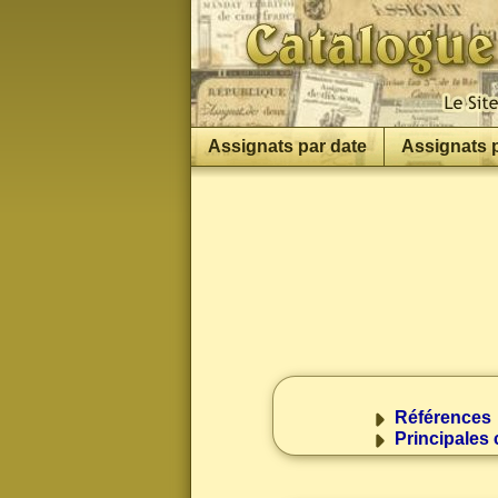
Assignats par date
Assignats 
Références
Principales 