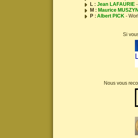
L :
Jean LAFAURIE
-
M :
Maurice MUSZY
P :
Albert PICK
- Wor
Si vou
Nous vous recom