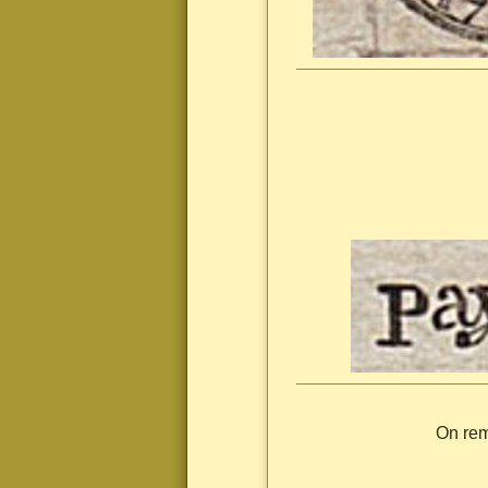
On rem