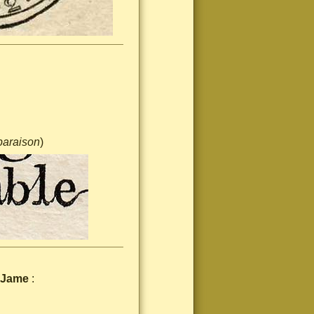
paraison
)
 Jame
: