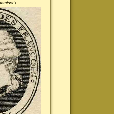
paraison
)