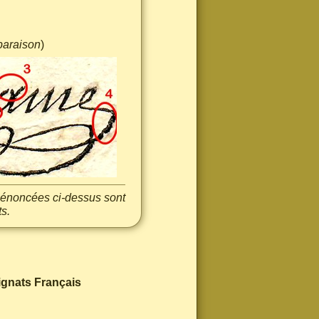
paraison
)
s énoncées ci-dessus sont
s.
ignats Français