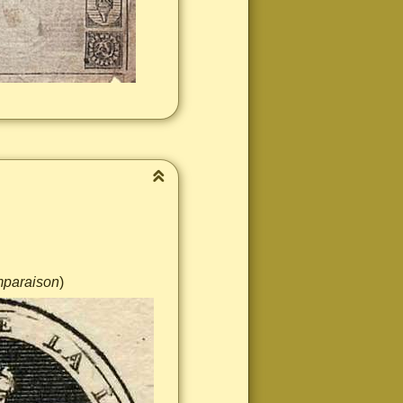
mparaison
)