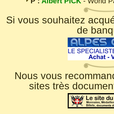
P :
Albert PICK
- World 
Si vous souhaitez acquér
de banq
Nous vous recommando
sites très documen