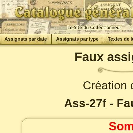
Assignats par date
Assignats par type
Textes de l
Faux assi
Création 
Ass-27f - Fa
Som