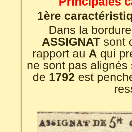
Principales c
1ère caractéristi
Dans la bordure
ASSIGNAT
sont d
rapport au
A
qui pr
ne sont pas alignés s
de
1792
est penché
res