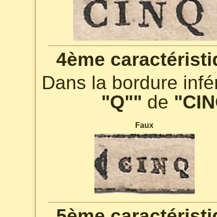
4ème caractéristi
Dans la bordure infér
"Q""
de
"CI
Faux
5ème caractéristi