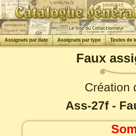
Assignats par date
Assignats par type
Textes de l
Faux assi
Création 
Ass-27f - Fa
Som