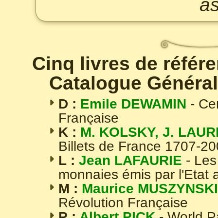
as
Cinq livres de référ
Catalogue Général
D :
Emile DEWAMIN
- Ce
Française
K :
M. KOLSKY, J. LAUR
Billets de France 1707-2
L :
Jean LAFAURIE
- Les
monnaies émis par l'Etat 
M :
Maurice MUSZYNSKI
Révolution Française
P :
Albert PICK
- World 