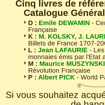
Cinq livres de référ
Catalogue Général
D :
Emile DEWAMIN
- Ce
Française
K :
M. KOLSKY, J. LAUR
Billets de France 1707-2
L :
Jean LAFAURIE
- Les
monnaies émis par l'Etat 
M :
Maurice MUSZYNSKI
Révolution Française
P :
Albert PICK
- World 
Si vous souhaitez acquér
de banq