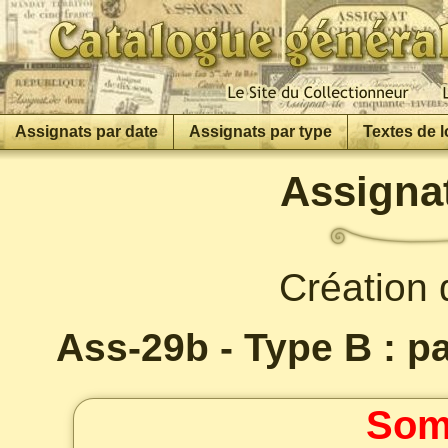
Assignats par date
Assignats par type
Textes de l
Assignat
Création 
Ass-29b - Type B : pa
Som