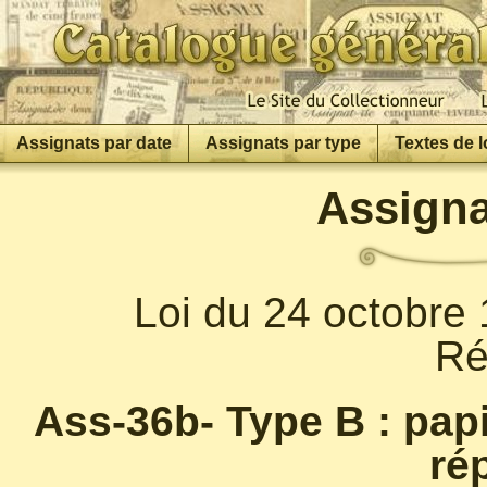
Assignats par date
Assignats par type
Textes de l
Assigna
Loi du 24 octobre 
Ré
Ass-36b- Type B : papi
ré