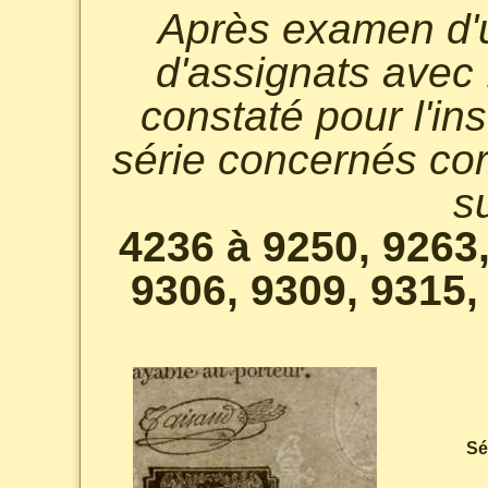
Après examen d'u
d'assignats avec f
constaté pour l'in
série concernés co
s
4236 à 9250, 9263,
9306, 9309, 9315,
Sé