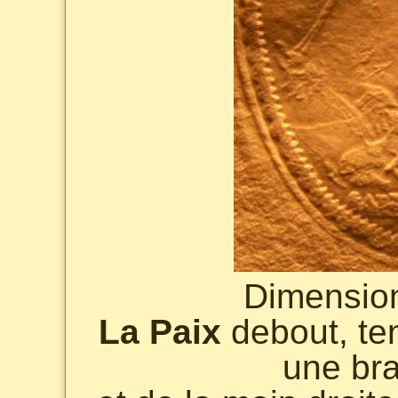
Dimensio
La Paix
debout, te
une bra