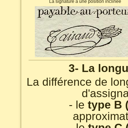
La signature a une position inclinée
3- La longu
La différence de lon
d'assigna
- le
type B 
approxima
- le
type C 