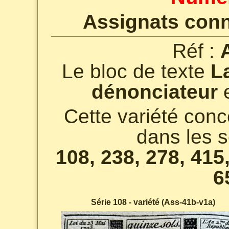
Assignats conn
Réf :
Le bloc de texte
L
dénonciateur
e
Cette variété con
dans les s
108, 238, 278, 415,
6
Série 108 - variété (Ass-41b-v1a)