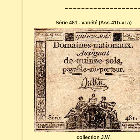
------------------
Série 481 - variété (Ass-41b-v1a)
collection J.W.