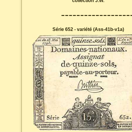
collection J.W.
------------------
Série 652 - variété (Ass-41b-v1a)