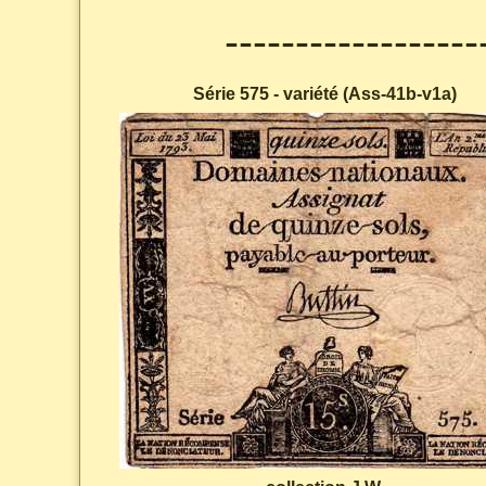
------------------
Série 575 - variété (Ass-41b-v1a)