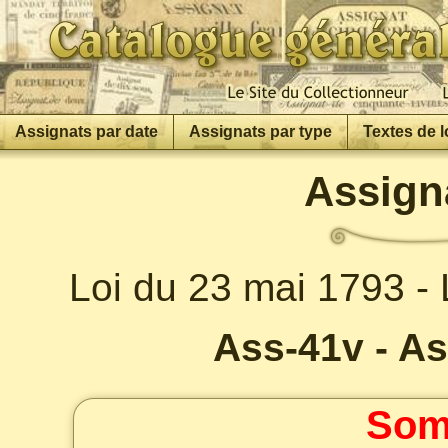
Assignats par date
Assignats par type
Textes de l
Assign
Loi du 23 mai 1793 -
Ass-41v - As
Som