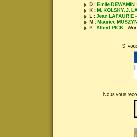
D :
Emile DEWAMIN
K :
M. KOLSKY, J. L
L :
Jean LAFAURIE
-
M :
Maurice MUSZY
P :
Albert PICK
- Wor
Si vou
Nous vous recom