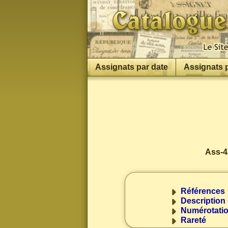
Assignats par date
Assignats 
Ass-42
Références
Description 
Numérotati
Rareté