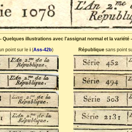
- Quelques illustrations avec l'assignat normal et la variété -
n point sur le
i
(
Ass-42b
)
République
sans point s