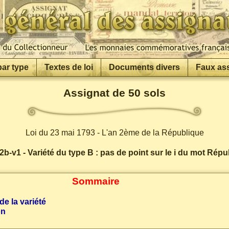
par type
Textes de loi
Documents divers
Faux as
Assignat de 50 sols
Loi du 23 mai 1793 - L'an 2ème de la République
b-v1 - Variété du type B : pas de point sur le i du mot Rép
Sommaire
de la variété
on