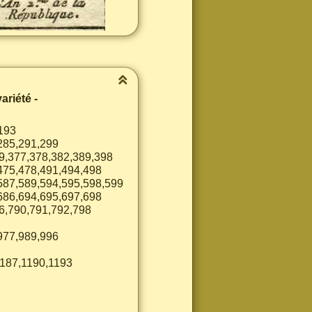
ariété -
193
285,291,299
9,377,378,382,389,398
475,478,491,494,498
587,589,594,595,598,599
686,694,695,697,698
6,790,791,792,798
977,989,996
1187,1190,1193