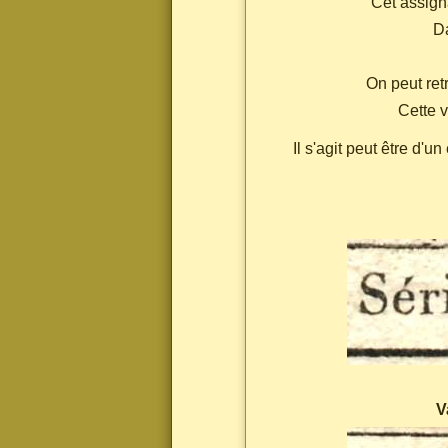
Cet assigna
Da
On peut ret
Cette v
Il s'agit peut être d'
V