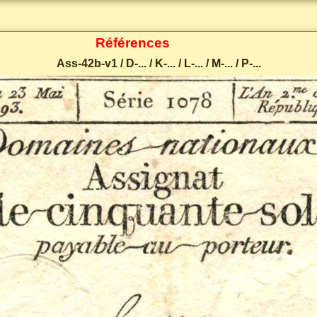
Références
Ass-42b-v1 / D-... / K-... / L-... / M-... / P-...