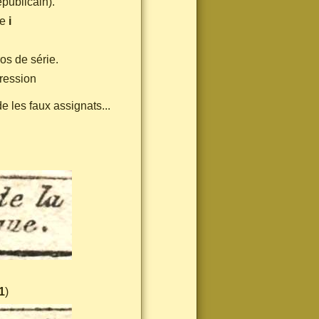
épublicain).
le
i
os de série.
pression
de les faux assignats...
1
)