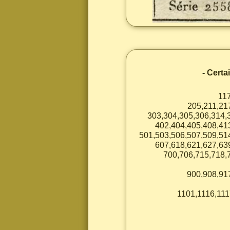
- Certa
11
205,211,21
303,304,305,306,314,
402,404,405,408,41
501,503,506,507,509,51
607,618,621,627,63
700,706,715,718,
900,908,91
1101,1116,111