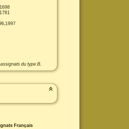
,1698
,1781
96,1997
 assignats du type B.
ignats Français