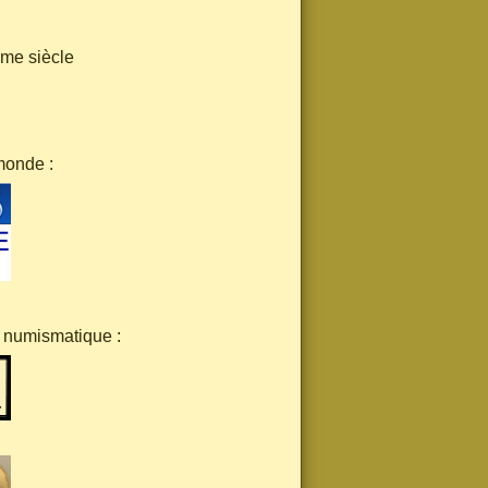
ème siècle
monde :
a numismatique :