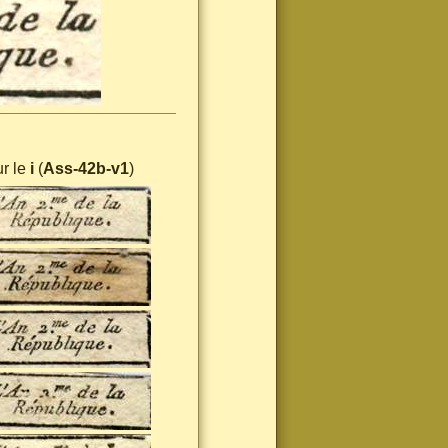
ur le
i
(
Ass-42b-v1
)