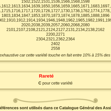
1502,1522,1531,1536,1566,1568,1598
,1612,1613,1634,1639,1650,1656,1659,1665,1671,1683,1697
,1715,1716,1717,1720,1726,1727,1730,1736,1762,1774,1778
1803,1834,1847,1853,1870,1873,1874,1878,1885,1888,1896
902,1910,1912,1914,1934,1946,1948,1962,1965,1982,1991,19
2020,2038,2039,2057,2060,2068,2080
2101,2107,2108,2121,2124,2127,2131,2134,2138,2162
2200,2271
2304,2321,2362,2364
2402
2558
s exhaustive car cette variété touche en fait entre 10% à 15% des
Rareté
C
pour cette variété
 références sont utilisés dans ce Catalogue Général des Ass