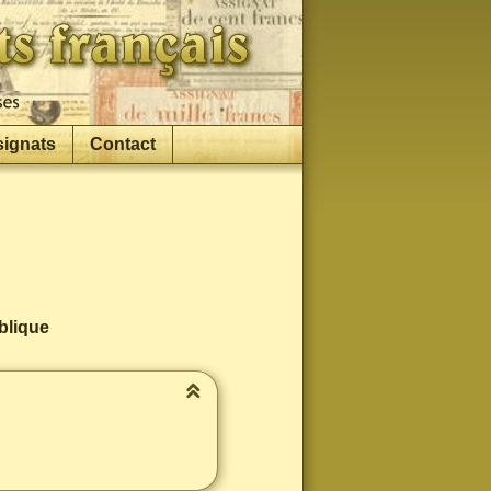
signats
Contact
ublique