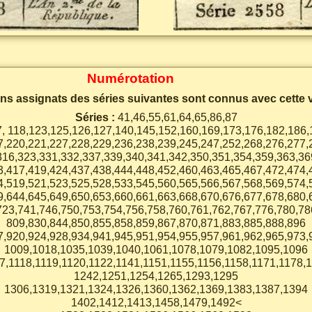
Numérotation
ins assignats des séries suivantes sont connus avec cette v
Séries :
41,46,55,61,64,65,86,87
7, 118,123,125,126,127,140,145,152,160,169,173,176,182,186,
7,220,221,227,228,229,236,238,239,245,247,252,268,276,277,
316,323,331,332,337,339,340,341,342,350,351,354,359,363,36
3,417,419,424,437,438,444,448,452,460,463,465,467,472,474,
4,519,521,523,525,528,533,545,560,565,566,567,568,569,574,
9,644,645,649,650,653,660,661,663,668,670,676,677,678,680,
723,741,746,750,753,754,756,758,760,761,762,767,776,780,78
809,830,844,850,855,858,859,867,870,871,883,885,888,896
7,920,924,928,934,941,945,951,954,955,957,961,962,965,973,
1009,1018,1035,1039,1040,1061,1078,1079,1082,1095,1096
7,1118,1119,1120,1122,1141,1151,1155,1156,1158,1171,1178,
1242,1251,1254,1265,1293,1295
1306,1319,1321,1324,1326,1360,1362,1369,1383,1387,1394
1402,1412,1413,1458,1479,1492<