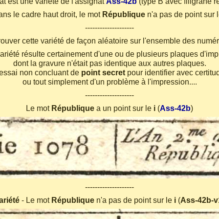
t est une variété de l'assignat
Ass-42b
(type B avec filigrane r
ns le cadre haut droit, le mot
République
n'a pas de point sur 
--------------------
rouver cette variété de façon aléatoire sur l'ensemble des numér
ariété résulte certainement d'une ou de plusieurs plaques d'im
dont la gravure n'était pas identique aux autres plaques.
un essai non concluant de
point secret
pour identifier avec certitu
ou tout simplement d'un problème à l'impression....
--------------------
Le mot
République
a un point sur le
i
(
Ass-42b
)
--------------------
ariété
- Le mot
République
n'a pas de point sur le
i
(
Ass-42b-v