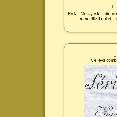
Tir
En fait Muszynski indique 
série 9959
ont été r
On
Celle-ci comp