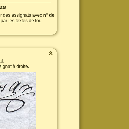
ats
ar des assignats avec
n° de
ar les textes de loi.
t.
signat à droite.