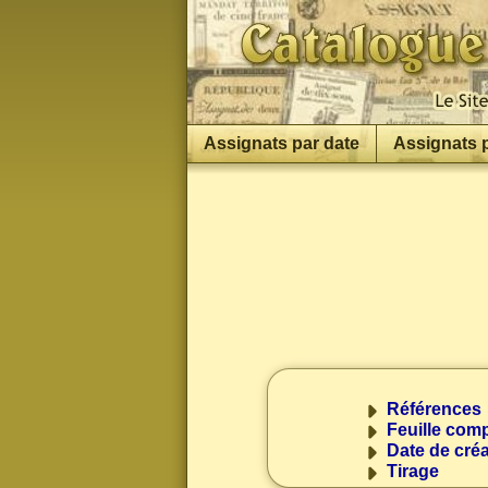
Assignats par date
Assignats 
Références
Feuille comp
Date de créa
Tirage