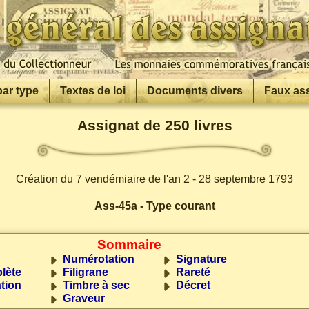
par type
Textes de loi
Documents divers
Faux as
Assignat de 250 livres
Création du 7 vendémiaire de l'an 2 - 28 septembre 1793
Ass-45a - Type courant
Sommaire
Numérotation
Signature
lète
Filigrane
Rareté
tion
Timbre à sec
Décret
Graveur