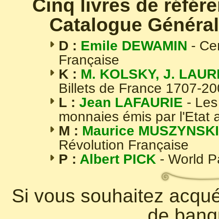
Cinq livres de référ
Catalogue Général
D :
Emile DEWAMIN
- Ce
Française
K :
M. KOLSKY, J. LAUR
Billets de France 1707-2
L :
Jean LAFAURIE
- Les
monnaies émis par l'Etat 
M :
Maurice MUSZYNSKI
Révolution Française
P :
Albert PICK
- World 
Si vous souhaitez acquér
de banq