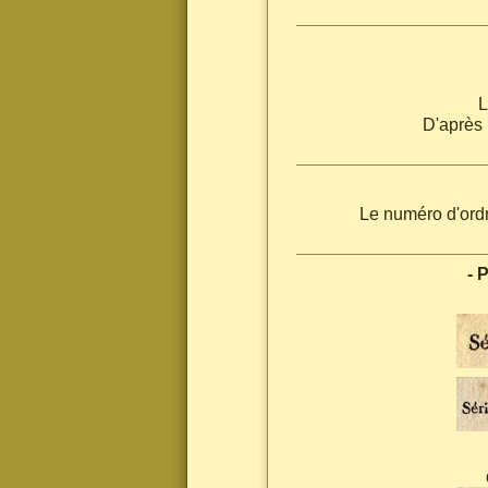
L
D'après 
Le numéro d'ordr
- 