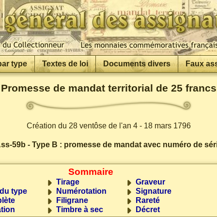
par type
Textes de loi
Documents divers
Faux as
Promesse de mandat territorial de 25 francs
Création du 28 ventôse de l'an 4 - 18 mars 1796
ss-59b - Type B : promesse de mandat avec numéro de sér
Sommaire
Tirage
Graveur
 du type
Numérotation
Signature
lète
Filigrane
Rareté
tion
Timbre à sec
Décret