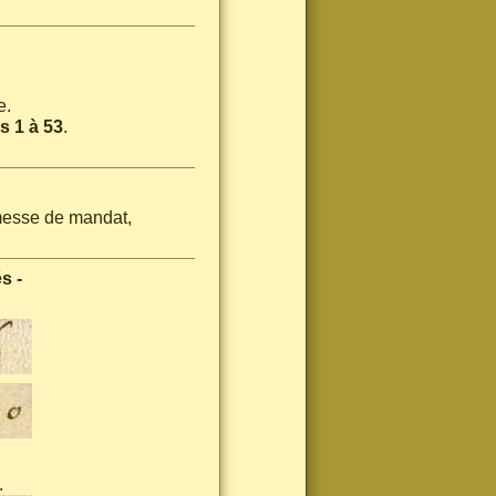
e.
 1 à 53
.
messe de mandat,
s -
.