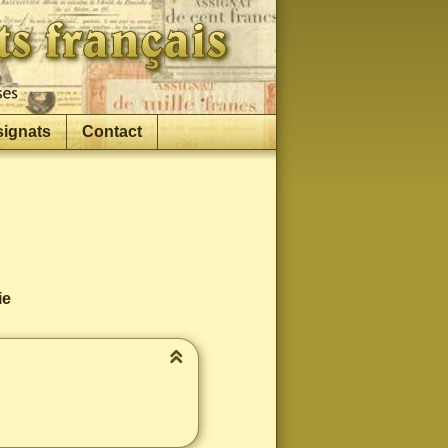
signats
Contact
ie