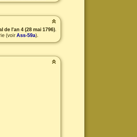
al de l'an 4 (28 mai 1796)
.
ie (voir
Ass-59a
).