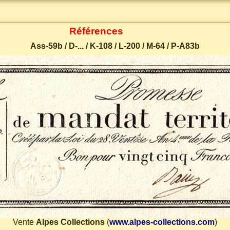
Références
Ass-59b / D-... / K-108 / L-200 / M-64 / P-A83b
Vente
Alpes Collections
(
www.alpes-collections.com
)