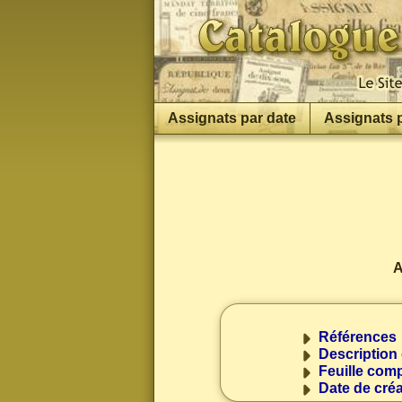
Assignats par date
Assignats 
A
Références
Description
Feuille comp
Date de créa