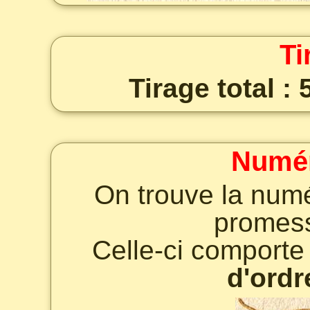
Ti
Tirage total :
Numér
On trouve la numé
promes
Celle-ci comport
d'ordr