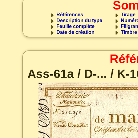
Som
Références
Tirage
Description du type
Numéro
Feuille complète
Filigra
Date de création
Timbre
Réfé
Ass-61a / D-... / K-