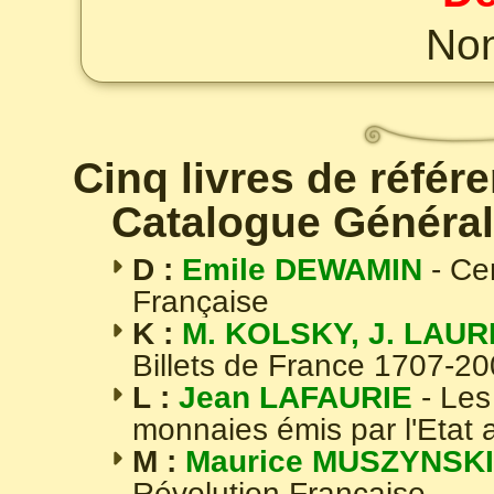
Non
Cinq livres de référ
Catalogue Général
D :
Emile DEWAMIN
- Ce
Française
K :
M. KOLSKY, J. LAUR
Billets de France 1707-2
L :
Jean LAFAURIE
- Les
monnaies émis par l'Etat 
M :
Maurice MUSZYNSKI
Révolution Française