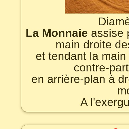
Diamè
La Monnaie
assise p
main droite d
et tendant la main
contre-part
en arrière-plan à d
mo
A l'exerg