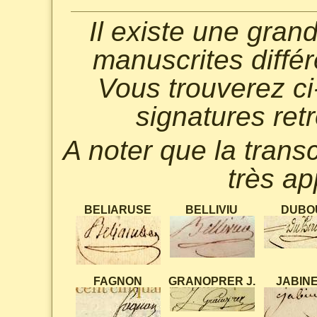
Il existe une gran
manuscrites différ
Vous trouverez ci
signatures ret
A noter que la trans
très ap
BELIARUSE
BELLIVIU
DUBO
FAGNON
GRANOPRER J.
JABIN