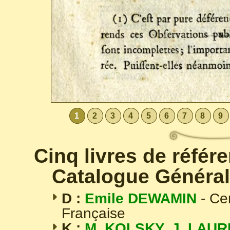
1
2
3
4
5
6
7
8
9
Cinq livres de référ
Catalogue Général
D :
Emile DEWAMIN
- Ce
Française
K :
M. KOLSKY, J. LAUR