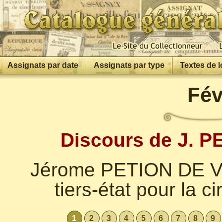
Assignats par date
Assignats par type
Textes de l
Fév
Discours de J. P
Jérome PETION DE V
tiers-état pour la c
1
2
3
4
5
6
7
8
9