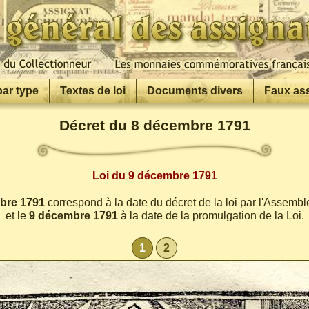
par type
Textes de loi
Documents divers
Faux as
Décret du 8 décembre 1791
Loi du 9 décembre 1791
bre 1791
correspond à la date du décret de la loi par l'Assemb
et le
9 décembre 1791
à la date de la promulgation de la Loi.
1
2