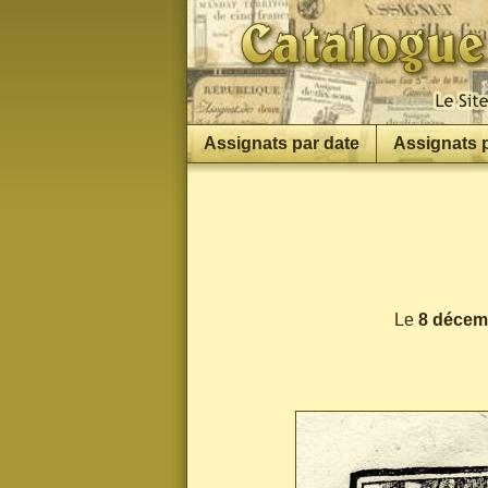
Assignats par date
Assignats 
Le
8 décem