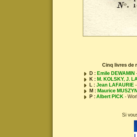
Cinq livres de
D :
Emile DEWAMIN
K :
M. KOLSKY, J. L
L :
Jean LAFAURIE
-
M :
Maurice MUSZY
P :
Albert PICK
- Wor
Si vou