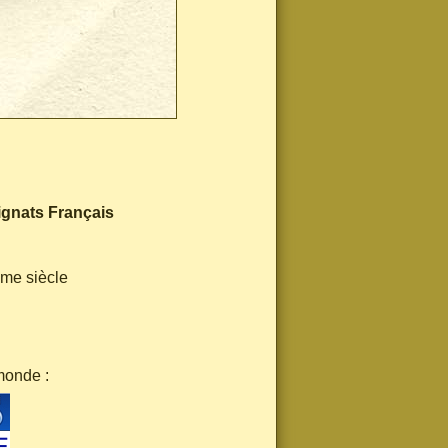
ignats Français
ème siècle
monde :