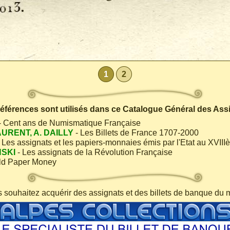
1
2
 références sont utilisés dans ce Catalogue Général des Ass
- Cent ans de Numismatique Française
AURENT, A. DAILLY
- Les Billets de France 1707-2000
 Les assignats et les papiers-monnaies émis par l'Etat au XVIII
NSKI
- Les assignats de la Révolution Française
ld Paper Money
s souhaitez acquérir des assignats et des billets de banque du 