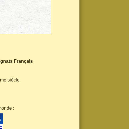
ignats Français
ème siècle
monde :