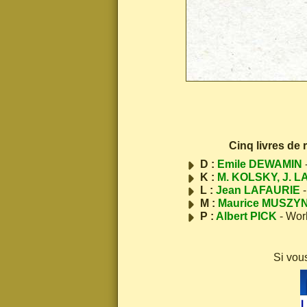
Cinq livres de
D :
Emile DEWAMIN
K :
M. KOLSKY, J. L
L :
Jean LAFAURIE
-
M :
Maurice MUSZY
P :
Albert PICK
- Wor
Si vou