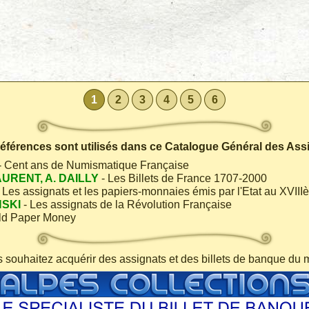
1
2
3
4
5
6
 références sont utilisés dans ce Catalogue Général des Ass
- Cent ans de Numismatique Française
AURENT, A. DAILLY
- Les Billets de France 1707-2000
 Les assignats et les papiers-monnaies émis par l'Etat au XVIII
NSKI
- Les assignats de la Révolution Française
ld Paper Money
s souhaitez acquérir des assignats et des billets de banque du 