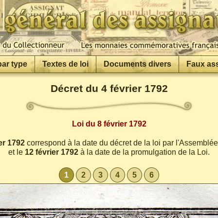
par type
Textes de loi
Documents divers
Faux as
Décret du 4 février 1792
Loi du 8 février 1792
er 1792
correspond à la date du décret de la loi par l'Assemblé
et le
12 février 1792
à la date de la promulgation de la Loi.
1
2
3
4
5
6