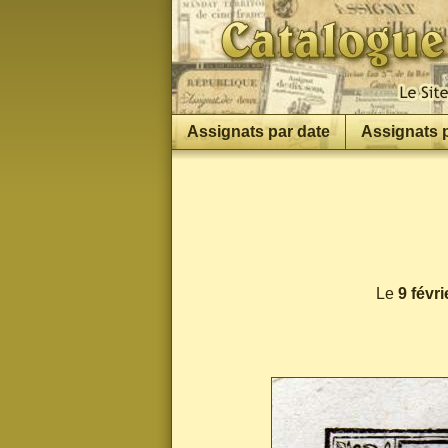
Assignats par date
Assignats 
Le
9 févri