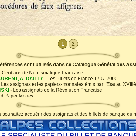
1
2
 références sont utilisés dans ce Catalogue Général des Ass
- Cent ans de Numismatique Française
AURENT, A. DAILLY
- Les Billets de France 1707-2000
 Les assignats et les papiers-monnaies émis par l'Etat au XVIII
NSKI
- Les assignats de la Révolution Française
ld Paper Money
s souhaitez acquérir des assignats et des billets de banque du 