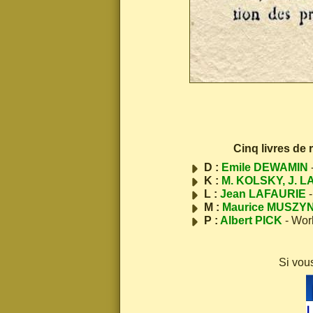
Cinq livres de
D :
Emile DEWAMIN
K :
M. KOLSKY, J. L
L :
Jean LAFAURIE
-
M :
Maurice MUSZY
P :
Albert PICK
- Wor
Si vou