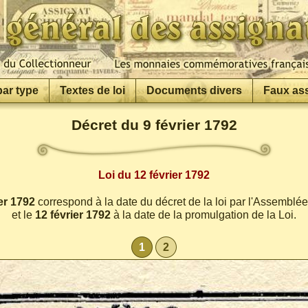
par type
Textes de loi
Documents divers
Faux as
Décret du 9 février 1792
Loi du 12 février 1792
er 1792
correspond à la date du décret de la loi par l'Assemblé
et le
12 février 1792
à la date de la promulgation de la Loi.
1
2