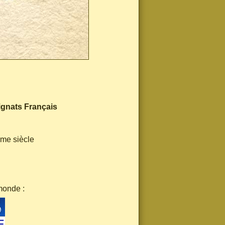
ignats Français
ème siècle
monde :