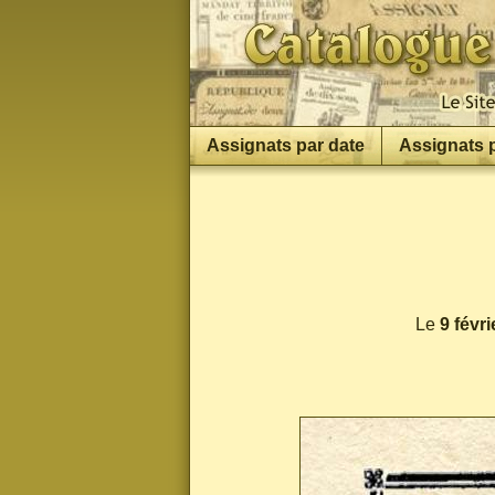
Assignats par date
Assignats 
Le
9 févri