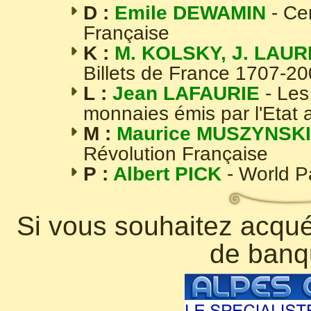
D :
Emile DEWAMIN
- Ce
Française
K :
M. KOLSKY, J. LAUR
Billets de France 1707-2
L :
Jean LAFAURIE
- Les
monnaies émis par l'Etat 
M :
Maurice MUSZYNSKI
Révolution Française
P :
Albert PICK
- World 
Si vous souhaitez acquér
de banq