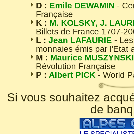
D :
Emile DEWAMIN
- Ce
Française
K :
M. KOLSKY, J. LAUR
Billets de France 1707-2
L :
Jean LAFAURIE
- Les
monnaies émis par l'Etat 
M :
Maurice MUSZYNSKI
Révolution Française
P :
Albert PICK
- World 
Si vous souhaitez acquér
de banq