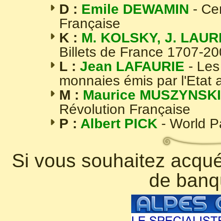
D :
Emile DEWAMIN
- Ce
Française
K :
M. KOLSKY, J. LAUR
Billets de France 1707-2
L :
Jean LAFAURIE
- Les
monnaies émis par l'Etat 
M :
Maurice MUSZYNSKI
Révolution Française
P :
Albert PICK
- World 
Si vous souhaitez acquér
de banq