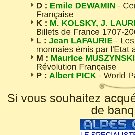
D :
Emile DEWAMIN
- Ce
Française
K :
M. KOLSKY, J. LAUR
Billets de France 1707-2
L :
Jean LAFAURIE
- Les
monnaies émis par l'Etat 
M :
Maurice MUSZYNSKI
Révolution Française
P :
Albert PICK
- World 
Si vous souhaitez acquér
de banq