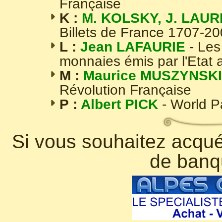
Française
K :
M. KOLSKY, J. LAUR
Billets de France 1707-2
L :
Jean LAFAURIE
- Les
monnaies émis par l'Etat 
M :
Maurice MUSZYNSKI
Révolution Française
P :
Albert PICK
- World 
Si vous souhaitez acquér
de banq