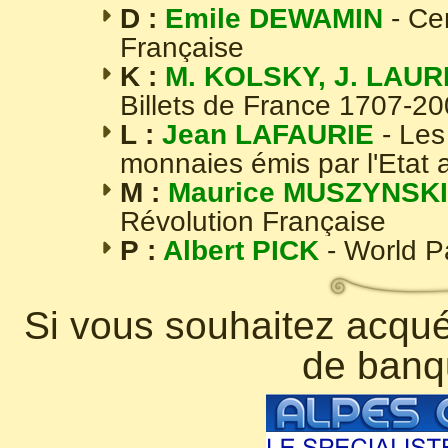
D :
Emile DEWAMIN
- Ce
Française
K :
M. KOLSKY, J. LAUR
Billets de France 1707-2
L :
Jean LAFAURIE
- Les
monnaies émis par l'Etat 
M :
Maurice MUSZYNSKI
Révolution Française
P :
Albert PICK
- World 
Si vous souhaitez acquér
de banq