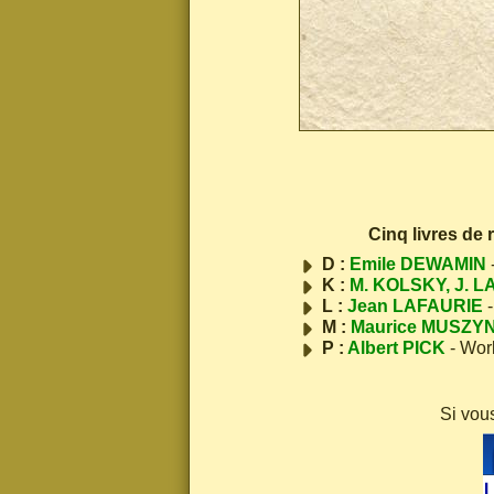
Cinq livres de
D :
Emile DEWAMIN
K :
M. KOLSKY, J. L
L :
Jean LAFAURIE
-
M :
Maurice MUSZY
P :
Albert PICK
- Wor
Si vou