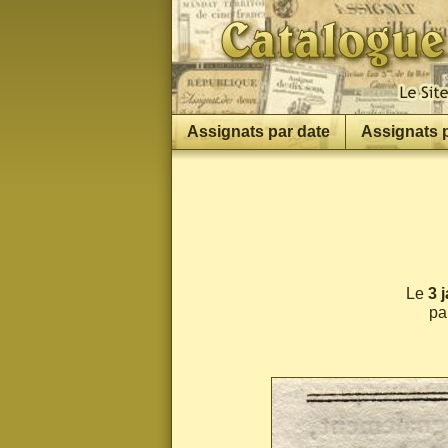
Assignats par date
Assignats 
Le
3 
pa