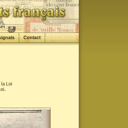
signats
Contact
la Loi
oi.