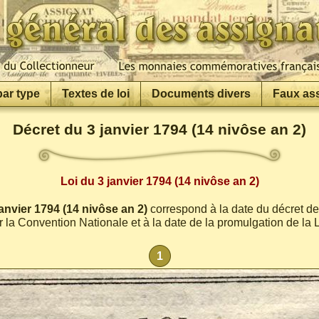
par type
Textes de loi
Documents divers
Faux as
Décret du 3 janvier 1794 (14 nivôse an 2)
Loi du 3 janvier 1794 (14 nivôse an 2)
janvier 1794 (14 nivôse an 2)
correspond à la date du décret de 
r la Convention Nationale et à la date de la promulgation de la L
1