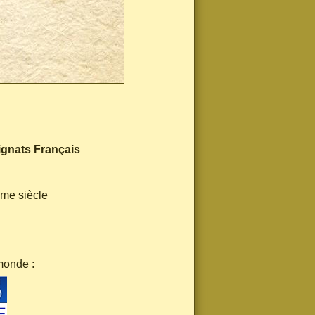
ignats Français
ème siècle
monde :