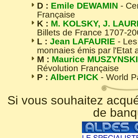
D :
Emile DEWAMIN
- Ce
Française
K :
M. KOLSKY, J. LAUR
Billets de France 1707-2
L :
Jean LAFAURIE
- Les
monnaies émis par l'Etat 
M :
Maurice MUSZYNSKI
Révolution Française
P :
Albert PICK
- World 
Si vous souhaitez acquér
de banq