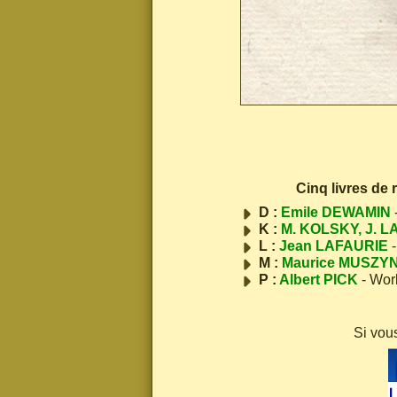
Cinq livres de
D :
Emile DEWAMIN
K :
M. KOLSKY, J. L
L :
Jean LAFAURIE
-
M :
Maurice MUSZY
P :
Albert PICK
- Wor
Si vou