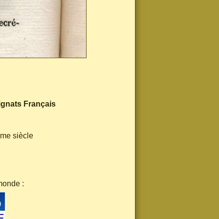
ignats Français
ème siècle
monde :