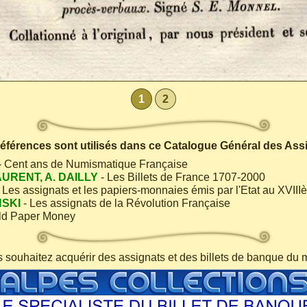
1
2
 références sont utilisés dans ce Catalogue Général des Ass
- Cent ans de Numismatique Française
AURENT, A. DAILLY
- Les Billets de France 1707-2000
 Les assignats et les papiers-monnaies émis par l'Etat au XVIII
NSKI
- Les assignats de la Révolution Française
ld Paper Money
s souhaitez acquérir des assignats et des billets de banque du 