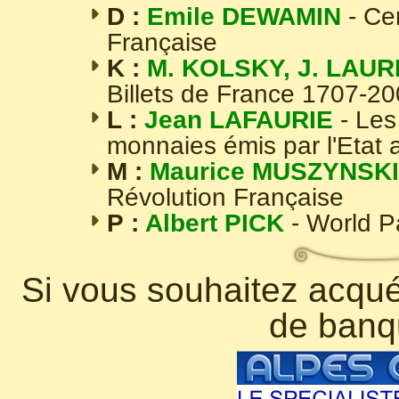
D :
Emile DEWAMIN
- Ce
Française
K :
M. KOLSKY, J. LAUR
Billets de France 1707-2
L :
Jean LAFAURIE
- Les
monnaies émis par l'Etat 
M :
Maurice MUSZYNSKI
Révolution Française
P :
Albert PICK
- World 
Si vous souhaitez acquér
de banq