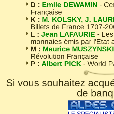
D :
Emile DEWAMIN
- Ce
Française
K :
M. KOLSKY, J. LAUR
Billets de France 1707-2
L :
Jean LAFAURIE
- Les
monnaies émis par l'Etat 
M :
Maurice MUSZYNSKI
Révolution Française
P :
Albert PICK
- World 
Si vous souhaitez acquér
de banq