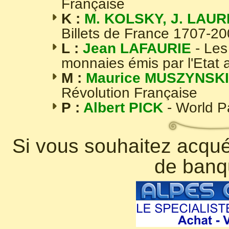
Française
K :
M. KOLSKY, J. LAUR
Billets de France 1707-2
L :
Jean LAFAURIE
- Les
monnaies émis par l'Etat 
M :
Maurice MUSZYNSKI
Révolution Française
P :
Albert PICK
- World 
Si vous souhaitez acquér
de banq