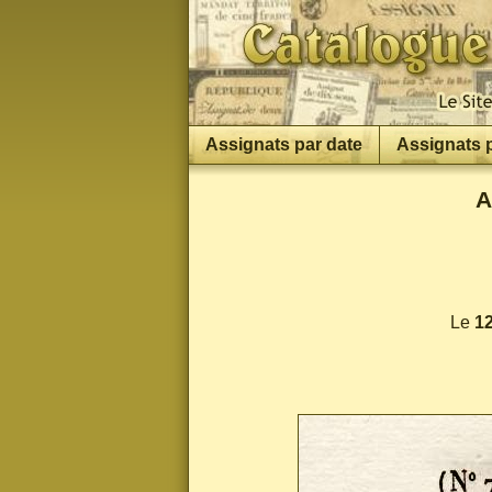
Assignats par date
Assignats 
A
Le
12