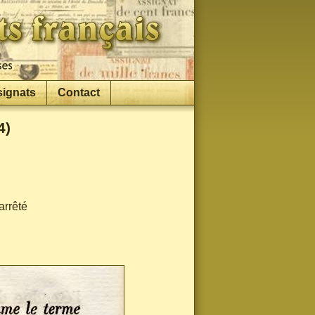
signats
Contact
4)
arrêté