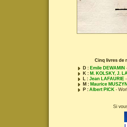
Cinq livres de
D :
Emile DEWAMIN
K :
M. KOLSKY, J. L
L :
Jean LAFAURIE
-
M :
Maurice MUSZY
P :
Albert PICK
- Wor
Si vou