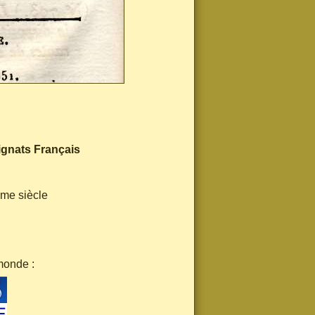
ignats Français
ème siècle
monde :