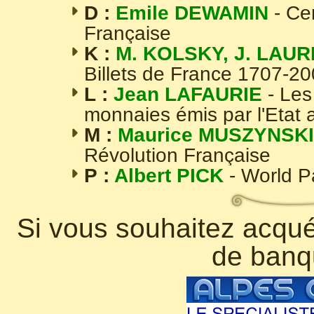
D :
Emile DEWAMIN
- Ce
Française
K :
M. KOLSKY, J. LAUR
Billets de France 1707-2
L :
Jean LAFAURIE
- Les
monnaies émis par l'Etat 
M :
Maurice MUSZYNSKI
Révolution Française
P :
Albert PICK
- World 
Si vous souhaitez acquér
de banq