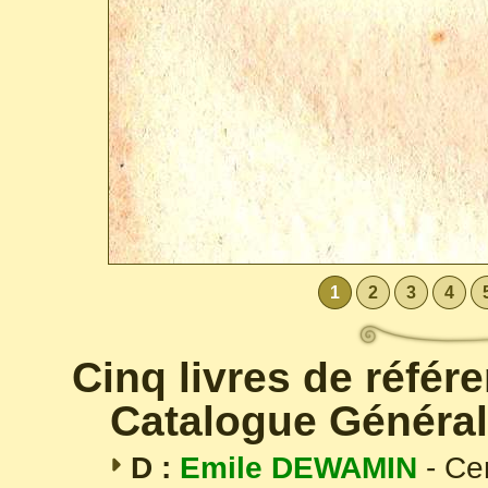
1
2
3
4
Cinq livres de référ
Catalogue Général
D :
Emile DEWAMIN
- Ce