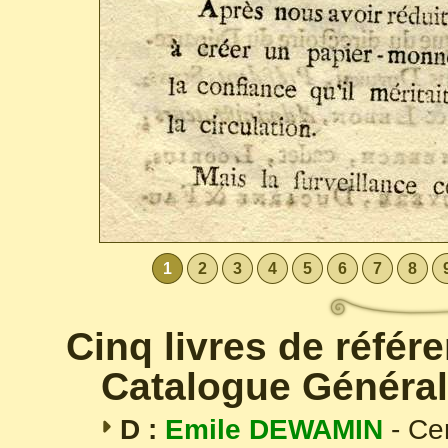
1
2
3
4
5
6
7
8
Cinq livres de référ
Catalogue Général
D :
Emile DEWAMIN
- Ce