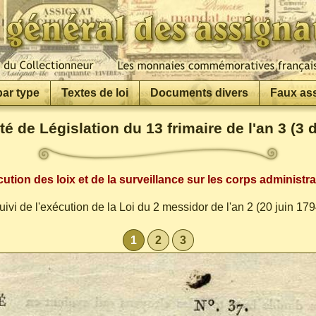
par type
Textes de loi
Documents divers
Faux as
té de Législation du 13 frimaire de l'an 3 (3
ution des loix et de la surveillance sur les corps administrati
uivi de l'exécution de la Loi du 2 messidor de l'an 2 (20 juin 179
1
2
3