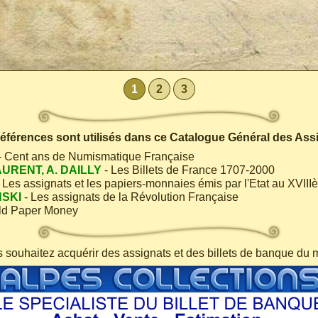
1
2
3
 références sont utilisés dans ce Catalogue Général des Ass
- Cent ans de Numismatique Française
AURENT, A. DAILLY
- Les Billets de France 1707-2000
 Les assignats et les papiers-monnaies émis par l'Etat au XVIII
NSKI
- Les assignats de la Révolution Française
ld Paper Money
s souhaitez acquérir des assignats et des billets de banque du 