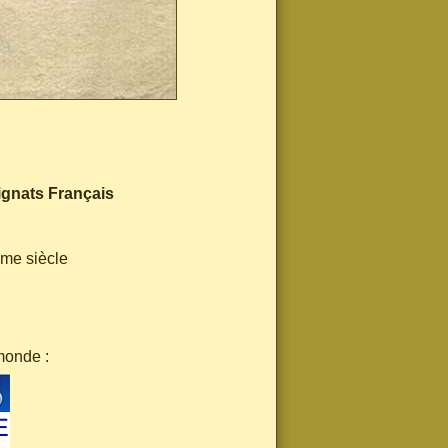
ignats Français
ème siècle
monde :