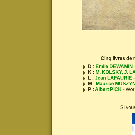
Cinq livres de
D :
Emile DEWAMIN
K :
M. KOLSKY, J. L
L :
Jean LAFAURIE
-
M :
Maurice MUSZY
P :
Albert PICK
- Wor
Si vou