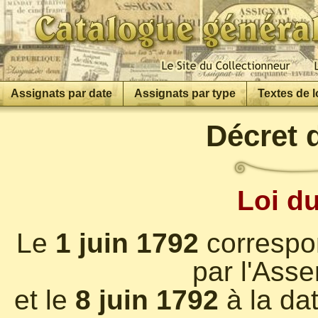
Assignats par date
Assignats par type
Textes de l
Décret 
Loi du
Le
1 juin 1792
correspon
par l'Ass
et le
8 juin 1792
à la dat