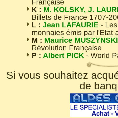
Française
K :
M. KOLSKY, J. LAUR
Billets de France 1707-2
L :
Jean LAFAURIE
- Les
monnaies émis par l'Etat 
M :
Maurice MUSZYNSKI
Révolution Française
P :
Albert PICK
- World 
Si vous souhaitez acquér
de banq