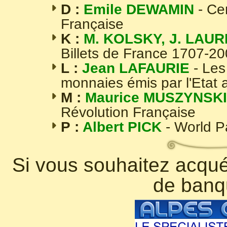
D :
Emile DEWAMIN
- Ce
Française
K :
M. KOLSKY, J. LAUR
Billets de France 1707-2
L :
Jean LAFAURIE
- Les
monnaies émis par l'Etat 
M :
Maurice MUSZYNSKI
Révolution Française
P :
Albert PICK
- World 
Si vous souhaitez acquér
de banq