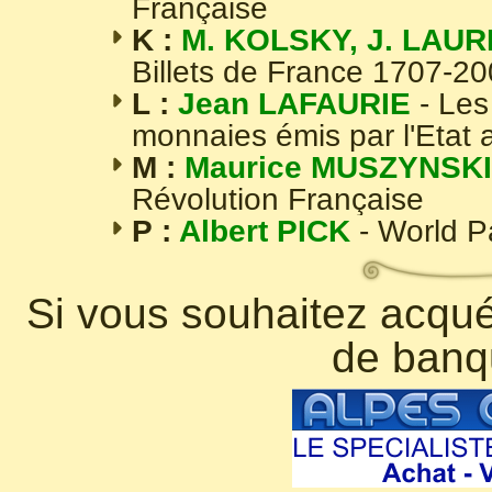
Française
K :
M. KOLSKY, J. LAUR
Billets de France 1707-2
L :
Jean LAFAURIE
- Les
monnaies émis par l'Etat 
M :
Maurice MUSZYNSKI
Révolution Française
P :
Albert PICK
- World 
Si vous souhaitez acquér
de banq