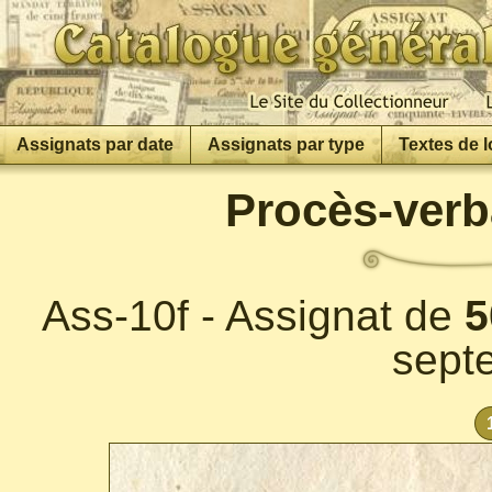
Assignats par date
Assignats par type
Textes de l
Procès-verb
Ass-10f - Assignat de
5
sept