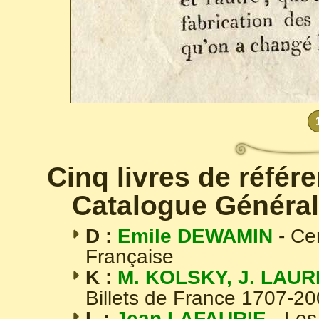
Cinq livres de référ
Catalogue Général
D :
Emile DEWAMIN
- Ce
Française
K :
M. KOLSKY, J. LAUR
Billets de France 1707-2
L :
Jean LAFAURIE
- Les