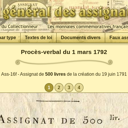
par type
Textes de loi
Documents divers
Faux as
Procès-verbal du 1 mars 1792
Ass-16f - Assignat de
500 livres
de la création du 19 juin 1791
1
2
3
4