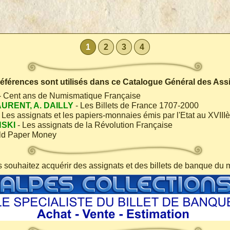
1
2
3
4
 références sont utilisés dans ce Catalogue Général des Ass
- Cent ans de Numismatique Française
AURENT, A. DAILLY
- Les Billets de France 1707-2000
 Les assignats et les papiers-monnaies émis par l'Etat au XVIII
NSKI
- Les assignats de la Révolution Française
ld Paper Money
s souhaitez acquérir des assignats et des billets de banque du 