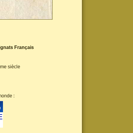
ignats Français
ème siècle
monde :