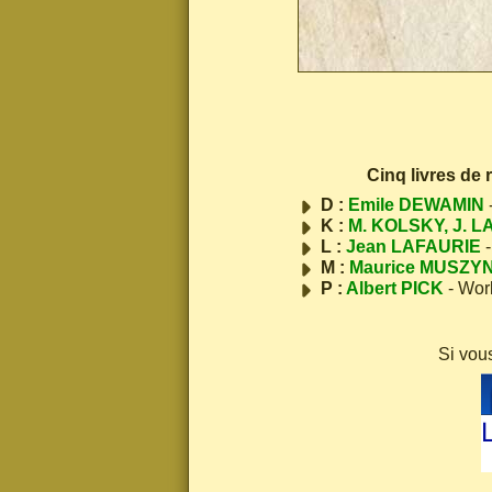
Cinq livres de
D :
Emile DEWAMIN
K :
M. KOLSKY, J. L
L :
Jean LAFAURIE
-
M :
Maurice MUSZY
P :
Albert PICK
- Wor
Si vou