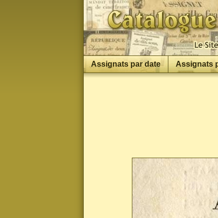
Assignats par date
Assignats 